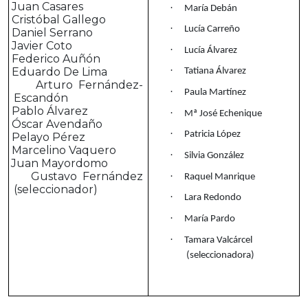
Juan Casares
·
·
María Debán
Cristóbal Gallego
·
·
Lucía Carreño
Daniel Serrano
·
Javier Coto
·
·
Lucía Álvarez
Federico Auñón
·
·
Eduardo De Lima
·
Tatiana Álvarez
Arturo Fernández-
·
·
Paula Martínez
Escandón
Pablo Álvarez
·
·
Mª José Echenique
Óscar Avendaño
·
·
Patricia López
Pelayo Pérez
·
Marcelino Vaquero
·
·
Silvia González
Juan Mayordomo
·
Gustavo Fernández
·
Raquel Manrique
·
(seleccionador)
·
Lara Redondo
·
María Pardo
·
Tamara Valcárcel
(seleccionadora)