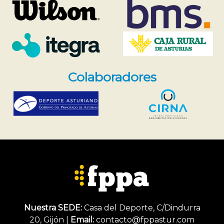
Colaboradores
Nuestra SEDE:
Casa del Deporte, C/Dindurra
20, Gijón |
Email:
contacto@fppastur.com