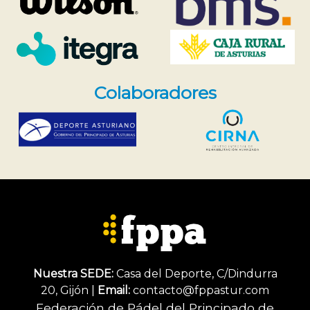
Colaboradores
Nuestra SEDE:
Casa del Deporte, C/Dindurra
20, Gijón |
Email:
contacto@fppastur.com
Federación de Pádel del Principado de